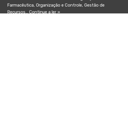
Farmacêutica, Organização e Controle, Gestão de
Recursos…
Continue a ler »
MBA EM ANÁLISES CLÍNICAS E
DIAGNÓSTICO LABORATORIAL
23 23-03:00 fevereiro, 2021
EAD
,
MBA
,
PÓS GRADUAÇÃO
,
SAÚDE
CURSO DE PÓS-GRADUAÇÃO ONLINE MBA EM ANÁLISES
CLÍNICAS E DIAGNÓSTICO LABORATORIAL Proposta do
curso As análises clínicas são um conjunto de exames
com a finalidade…
Continue a ler »