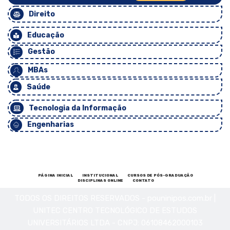
Direito
Educação
Gestão
MBAs
Saúde
Tecnologia da Informação
Engenharias
PÁGINA INICIAL
INSTITUCIONAL
CURSOS DE PÓS-GRADUAÇÃO
DISCIPLINAS ONLINE
CONTATO
TODOS OS DIREITOS RESERVADOS - pouninipos.com.br |
UNITEC CENTRO TECNOLÓGICO DE ESTUDOS
UNIVERSITÁRIOS LTDA - CNPJ: 06108462000103