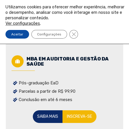
PORTAL DO PROFESSOR
PORTAL DO ALUNO
Utilizamos cookies para oferecer melhor experiência, melhorar
o desempenho, analisar como você interage em nosso site e
Pular
personalizar conteúdo.
INSCREVA-SE
para
Ver configurações
.
o
Close GDPR Cookie Banner
Aceitar
Configurações
conteúdo
MBA EM AUDITORIA E GESTÃO DA
SAÚDE
Pós-graduação EaD
Parcelas a partir de R$ 99,90
Conclusão em até 6 meses
SAIBA MAIS
INSCREVA-SE