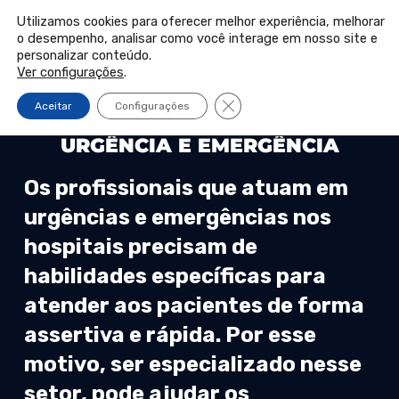
PORTAL DO PROFESSOR
PORTAL DO ALUNO
Utilizamos cookies para oferecer melhor experiência, melhorar
o desempenho, analisar como você interage em nosso site e
Pular
personalizar conteúdo.
INSCREVA-SE
para
Ver configurações
.
o
Close GDPR Cookie Banner
Aceitar
Configurações
conteúdo
CURSO DE PÓS-GRADUAÇÃO PRESENCIAL
URGÊNCIA E EMERGÊNCIA
Os profissionais que atuam em
urgências e emergências nos
hospitais precisam de
habilidades específicas para
atender aos pacientes de forma
assertiva e rápida. Por esse
motivo, ser especializado nesse
setor, pode ajudar os