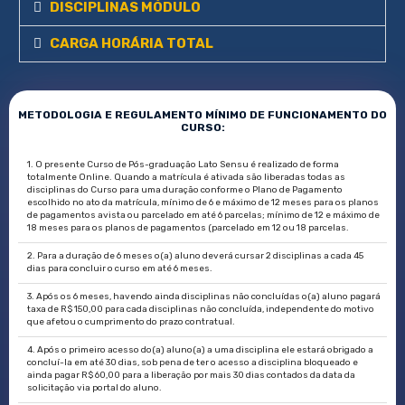
DISCIPLINAS MÓDULO
CARGA HORÁRIA TOTAL
METODOLOGIA E REGULAMENTO MÍNIMO DE FUNCIONAMENTO DO
CURSO:
1. O presente Curso de Pós-graduação Lato Sensu é realizado de forma
totalmente Online. Quando a matrícula é ativada são liberadas todas as
disciplinas do Curso para uma duração conforme o Plano de Pagamento
escolhido no ato da matrícula, mínimo de 6 e máximo de 12 meses para os planos
de pagamentos avista ou parcelado em até 6 parcelas; mínimo de 12 e máximo de
18 meses para os planos de pagamentos (parcelado em 12 ou 18 parcelas.
2. Para a duração de 6 meses o(a) aluno deverá cursar 2 disciplinas a cada 45
dias para concluir o curso em até 6 meses.
3. Após os 6 meses, havendo ainda disciplinas não concluídas o(a) aluno pagará
taxa de R$ 150,00 para cada disciplinas não concluída, independente do motivo
que afetou o cumprimento do prazo contratual.
4. Após o primeiro acesso do(a) aluno(a) a uma disciplina ele estará obrigado a
concluí-la em até 30 dias, sob pena de ter o acesso a disciplina bloqueado e
ainda pagar R$ 60,00 para a liberação por mais 30 dias contados da data da
solicitação via portal do aluno.