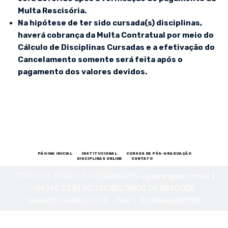
Multa Rescisória.
Na hipótese de ter sido cursada(s) disciplinas,
haverá cobrança da Multa Contratual por meio do
Cálculo de Disciplinas Cursadas e a efetivação do
Cancelamento somente será feita após o
pagamento dos valores devidos.
PÁGINA INICIAL
INSTITUCIONAL
CURSOS DE PÓS-GRADUAÇÃO
DISCIPLINAS ONLINE
CONTATO
TODOS OS DIREITOS RESERVADOS - pouninipos.com.br |
UNITEC CENTRO TECNOLÓGICO DE ESTUDOS
UNIVERSITÁRIOS LTDA - CNPJ: 06108462000103