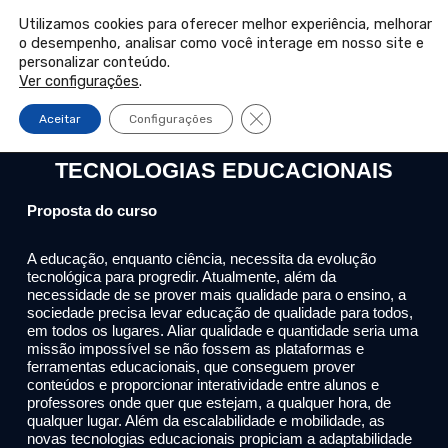
PORTAL DO PROFESSOR
PORTAL DO ALUNO
Utilizamos cookies para oferecer melhor experiência, melhorar
o desempenho, analisar como você interage em nosso site e
Pular
personalizar conteúdo.
INSCREVA-SE
para
Ver configurações
.
o
Close GDPR Cookie Banner
Aceitar
Configurações
conteúdo
CURSO DE PÓS-GRADUAÇÃO ONLINE
TECNOLOGIAS EDUCACIONAIS
Proposta do curso
A educação, enquanto ciência, necessita da evolução
tecnológica para progredir. Atualmente, além da
necessidade de se prover mais qualidade para o ensino, a
sociedade precisa levar educação de qualidade para todos,
em todos os lugares. Aliar qualidade e quantidade seria uma
missão impossível se não fossem as plataformas e
ferramentas educacionais, que conseguem prover
conteúdos e proporcionar interatividade entre alunos e
professores onde quer que estejam, a qualquer hora, de
qualquer lugar. Além da escalabilidade e mobilidade, as
novas tecnologias educacionais propiciam a adaptabilidade