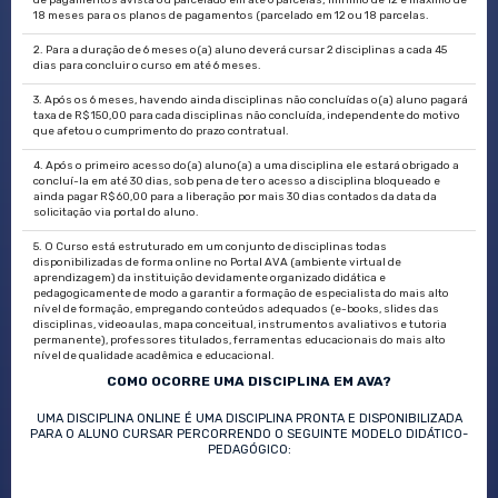
de pagamentos avista ou parcelado em até 6 parcelas; mínimo de 12 e máximo de
18 meses para os planos de pagamentos (parcelado em 12 ou 18 parcelas.
2. Para a duração de 6 meses o(a) aluno deverá cursar 2 disciplinas a cada 45
dias para concluir o curso em até 6 meses.
3. Após os 6 meses, havendo ainda disciplinas não concluídas o(a) aluno pagará
taxa de R$ 150,00 para cada disciplinas não concluída, independente do motivo
que afetou o cumprimento do prazo contratual.
4. Após o primeiro acesso do(a) aluno(a) a uma disciplina ele estará obrigado a
concluí-la em até 30 dias, sob pena de ter o acesso a disciplina bloqueado e
ainda pagar R$ 60,00 para a liberação por mais 30 dias contados da data da
solicitação via portal do aluno.
5. O Curso está estruturado em um conjunto de disciplinas todas
disponibilizadas de forma online no Portal AVA (ambiente virtual de
aprendizagem) da instituição devidamente organizado didática e
pedagogicamente de modo a garantir a formação de especialista do mais alto
nível de formação, empregando conteúdos adequados (e-books, slides das
disciplinas, videoaulas, mapa conceitual, instrumentos avaliativos e tutoria
permanente), professores titulados, ferramentas educacionais do mais alto
nível de qualidade acadêmica e educacional.
COMO OCORRE UMA DISCIPLINA EM AVA?
UMA DISCIPLINA ONLINE É UMA DISCIPLINA PRONTA E DISPONIBILIZADA
PARA O ALUNO CURSAR PERCORRENDO O SEGUINTE MODELO DIDÁTICO-
PEDAGÓGICO: