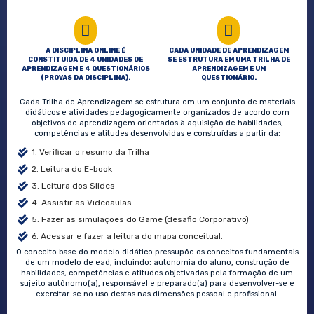
A DISCIPLINA ONLINE É
CADA UNIDADE DE APRENDIZAGEM
CONSTITUIDA DE 4 UNIDADES DE
SE ESTRUTURA EM UMA TRILHA DE
APRENDIZAGEM E 4 QUESTIONÁRIOS
APRENDIZAGEM E UM
(PROVAS DA DISCIPLINA).
QUESTIONÁRIO.
Cada Trilha de Aprendizagem se estrutura em um conjunto de materiais
didáticos e atividades pedagogicamente organizados de acordo com
objetivos de aprendizagem orientados à aquisição de habilidades,
competências e atitudes desenvolvidas e construídas a partir da:
1. Verificar o resumo da Trilha
2. Leitura do E-book
3. Leitura dos Slides
4. Assistir as Videoaulas
5. Fazer as simulações do Game (desafio Corporativo)
6. Acessar e fazer a leitura do mapa conceitual.
O conceito base do modelo didático pressupõe os conceitos fundamentais
de um modelo de ead, incluindo: autonomia do aluno, construção de
habilidades, competências e atitudes objetivadas pela formação de um
sujeito autônomo(a), responsável e preparado(a) para desenvolver-se e
exercitar-se no uso destas nas dimensões pessoal e profissional.