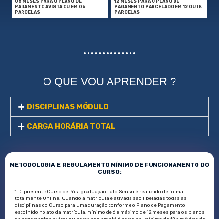
06 MESES PARA O PLANO DE
12 MESES PARA O PLANO DE
PAGAMENTO AVISTA OU EM 06
PAGAMENTO PARCELADO EM 12 OU 18
PARCELAS
PARCELAS
O QUE VOU APRENDER ?
DISCIPLINAS MÓDULO
CARGA HORÁRIA TOTAL
METODOLOGIA E REGULAMENTO MÍNIMO DE FUNCIONAMENTO DO
CURSO:
1. O presente Curso de Pós-graduação Lato Sensu é realizado de forma
totalmente Online. Quando a matrícula é ativada são liberadas todas as
disciplinas do Curso para uma duração conforme o Plano de Pagamento
escolhido no ato da matrícula, mínimo de 6 e máximo de 12 meses para os planos